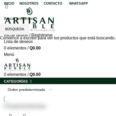
INICIO
NOSOTROS
CONTACTO
WHATSAPP
BÚSQUEDA
Iniciar sesión / Registrarse
Comience a escribir para ver los productos que está buscando.
Lista de deseos
0
elementos
/
Q
0.00
Menú
0
elementos
/
Q
0.00
CATEGORÍAS