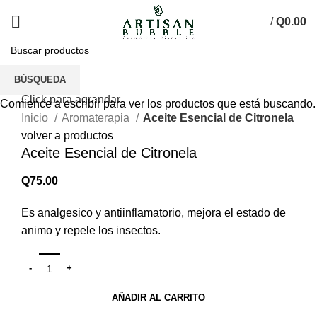
/
Q
0.00
BÚSQUEDA
Click para agrandar
Comience a escribir para ver los productos que está buscando.
Inicio
Aromaterapia
Aceite Esencial de Citronela
volver a productos
Aceite Esencial de Citronela
Q
75.00
Es analgesico y antiinflamatorio, mejora el estado de
animo y repele los insectos.
AÑADIR AL CARRITO