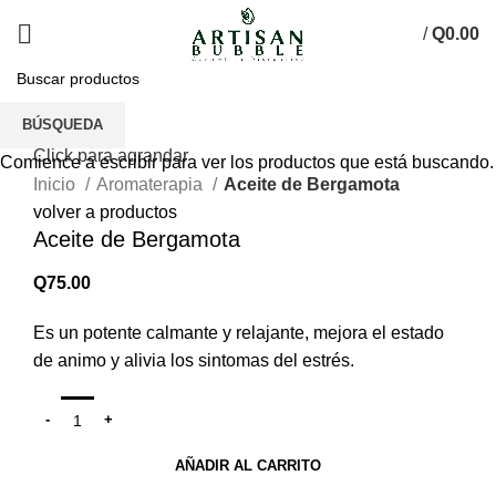
/
Q
0.00
BÚSQUEDA
Click para agrandar
Comience a escribir para ver los productos que está buscando.
Inicio
Aromaterapia
Aceite de Bergamota
volver a productos
Aceite de Bergamota
Q
75.00
Es un potente calmante y relajante, mejora el estado
de animo y alivia los sintomas del estrés.
AÑADIR AL CARRITO