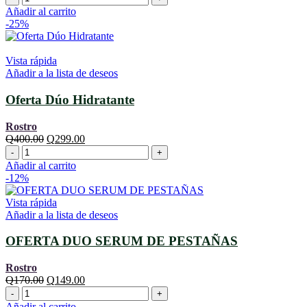
Facial
Añadir al carrito
de
-25%
Carbon
Activado
cantidad
Vista rápida
Añadir a la lista de deseos
Oferta Dúo Hidratante
Rostro
El
El
Q
400.00
Q
299.00
Oferta
precio
precio
Dúo
original
actual
Añadir al carrito
Hidratante
era:
es:
-12%
cantidad
Q400.00.
Q299.00.
Vista rápida
Añadir a la lista de deseos
OFERTA DUO SERUM DE PESTAÑAS
Rostro
El
El
Q
170.00
Q
149.00
OFERTA
precio
precio
DUO
original
actual
Añadir al carrito