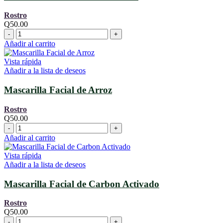
Rostro
Q
50.00
Mascarilla
Facial
Añadir al carrito
de
Arcilla
Vista rápida
Rosa
Añadir a la lista de deseos
cantidad
Mascarilla Facial de Arroz
Rostro
Q
50.00
Mascarilla
Facial
Añadir al carrito
de
Arroz
Vista rápida
cantidad
Añadir a la lista de deseos
Mascarilla Facial de Carbon Activado
Rostro
Q
50.00
Mascarilla