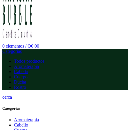
0
elementos
/
Q
0.00
Categorías
Todos
productos
Aromaterapia
Cabello
Cuerpo
Ducha
Rostro
cerca
Categorías
Aromaterapia
Cabello