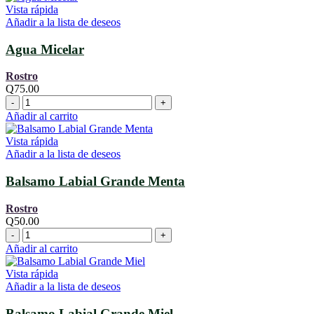
cantidad
Vista rápida
Añadir a la lista de deseos
Agua Micelar
Rostro
Q
75.00
Agua
Micelar
Añadir al carrito
cantidad
Vista rápida
Añadir a la lista de deseos
Balsamo Labial Grande Menta
Rostro
Q
50.00
Balsamo
Labial
Añadir al carrito
Grande
Menta
Vista rápida
cantidad
Añadir a la lista de deseos
Balsamo Labial Grande Miel