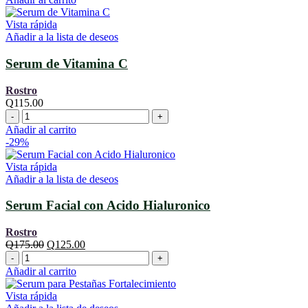
SERUM
era:
es:
DE
Q170.00.
Q149.00.
Vista rápida
PESTAÑAS
Añadir a la lista de deseos
cantidad
Serum de Vitamina C
Rostro
Q
115.00
Serum
de
Añadir al carrito
Vitamina
-29%
C
cantidad
Vista rápida
Añadir a la lista de deseos
Serum Facial con Acido Hialuronico
Rostro
El
El
Q
175.00
Q
125.00
Serum
precio
precio
Facial
original
actual
Añadir al carrito
con
era:
es:
Acido
Q175.00.
Q125.00.
Vista rápida
Hialuronico