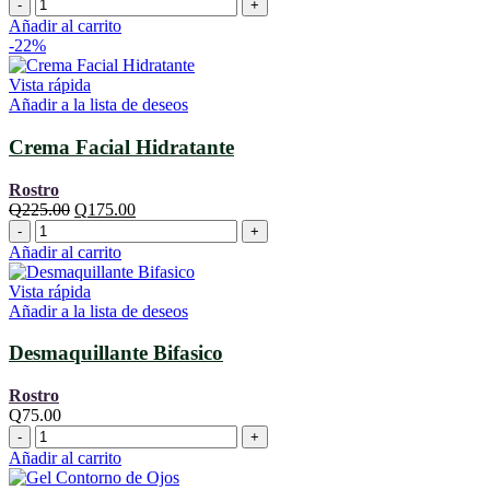
Crema
Facial
Añadir al carrito
Aclarante
-22%
cantidad
Vista rápida
Añadir a la lista de deseos
Crema Facial Hidratante
Rostro
El
El
Q
225.00
Q
175.00
Crema
precio
precio
Facial
original
actual
Añadir al carrito
Hidratante
era:
es:
cantidad
Q225.00.
Q175.00.
Vista rápida
Añadir a la lista de deseos
Desmaquillante Bifasico
Rostro
Q
75.00
Desmaquillante
Bifasico
Añadir al carrito
cantidad