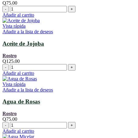
Q
75.00
Aceite
de
Añadir al carrito
Almendras
cantidad
Vista rápida
Añadir a la lista de deseos
Aceite de Jojoba
Rostro
Q
125.00
Aceite
de
Añadir al carrito
Jojoba
cantidad
Vista rápida
Añadir a la lista de deseos
Agua de Rosas
Rostro
Q
75.00
Agua
de
Añadir al carrito
Rosas