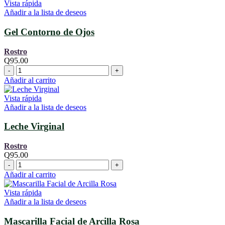
Vista rápida
Añadir a la lista de deseos
Gel Contorno de Ojos
Rostro
Q
95.00
Gel
Contorno
Añadir al carrito
de
Ojos
Vista rápida
cantidad
Añadir a la lista de deseos
Leche Virginal
Rostro
Q
95.00
Leche
Virginal
Añadir al carrito
cantidad
Vista rápida
Añadir a la lista de deseos
Mascarilla Facial de Arcilla Rosa