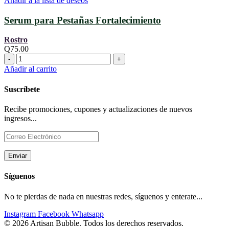
Añadir a la lista de deseos
cantidad
Serum para Pestañas Fortalecimiento
Rostro
Q
75.00
Serum
para
Añadir al carrito
Pestañas
Fortalecimiento
Suscríbete
cantidad
Recibe promociones, cupones y actualizaciones de nuevos
ingresos...
Síguenos
No te pierdas de nada en nuestras redes, síguenos y enterate...
Instagram
Facebook
Whatsapp
© 2026 Artisan Bubble. Todos los derechos reservados.