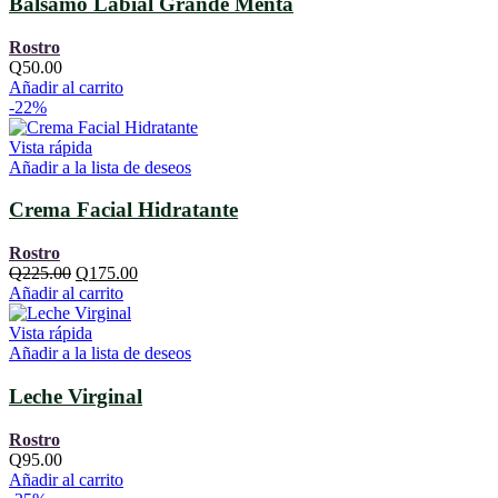
Balsamo Labial Grande Menta
Rostro
Q
50.00
Añadir al carrito
-22%
Vista rápida
Añadir a la lista de deseos
Crema Facial Hidratante
Rostro
El
El
Q
225.00
Q
175.00
precio
precio
Añadir al carrito
original
actual
era:
es:
Vista rápida
Q225.00.
Q175.00.
Añadir a la lista de deseos
Leche Virginal
Rostro
Q
95.00
Añadir al carrito