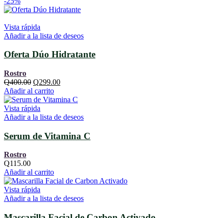
-25%
Vista rápida
Añadir a la lista de deseos
Oferta Dúo Hidratante
Rostro
El
El
Q
400.00
Q
299.00
precio
precio
Añadir al carrito
original
actual
era:
es:
Vista rápida
Q400.00.
Q299.00.
Añadir a la lista de deseos
Serum de Vitamina C
Rostro
Q
115.00
Añadir al carrito
Vista rápida
Añadir a la lista de deseos
Mascarilla Facial de Carbon Activado