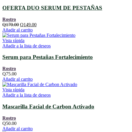
OFERTA DUO SERUM DE PESTAÑAS
Rostro
El
El
Q
170.00
Q
149.00
precio
precio
Añadir al carrito
original
actual
era:
es:
Vista rápida
Q170.00.
Q149.00.
Añadir a la lista de deseos
Serum para Pestañas Fortalecimiento
Rostro
Q
75.00
Añadir al carrito
Vista rápida
Añadir a la lista de deseos
Mascarilla Facial de Carbon Activado
Rostro
Q
50.00
Añadir al carrito