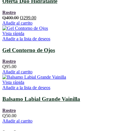
Oferta Dúo Hidratante
Rostro
El
El
Q
400.00
Q
299.00
precio
precio
Añadir al carrito
original
actual
era:
es:
Vista rápida
Q400.00.
Q299.00.
Añadir a la lista de deseos
Gel Contorno de Ojos
Rostro
Q
95.00
Añadir al carrito
Vista rápida
Añadir a la lista de deseos
Balsamo Labial Grande Vainilla
Rostro
Q
50.00
Añadir al carrito