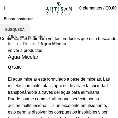
0
elementos
/
Q
0.00
BÚSQUEDA
Click para agrandar
Comience a escribir para ver los productos que está buscando.
Inicio
Rostro
Agua Micelar
volver a productos
Agua Micelar
Q
75.00
El agua micelar está formulado a base de micelas. Las
micelas son moléculas capaces de atraer la suciedad
transportándola a través del agua para eliminarla.
Puede usarse como el ‘all-in-one’ perfecto por su
acción multifunciónal. Es un excelente emulsionante,
esto permite disolver los compuestos insolubles y por