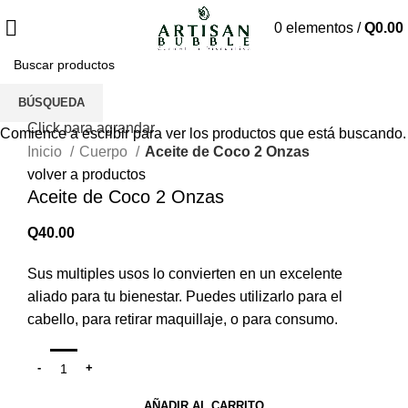
0
elementos
/
Q
0.00
BÚSQUEDA
Click para agrandar
Comience a escribir para ver los productos que está buscando.
Inicio
Cuerpo
Aceite de Coco 2 Onzas
volver a productos
Aceite de Coco 2 Onzas
Q
40.00
Sus multiples usos lo convierten en un excelente
aliado para tu bienestar. Puedes utilizarlo para el
cabello, para retirar maquillaje, o para consumo.
AÑADIR AL CARRITO