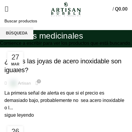
/
Q
0.00
BÚSQUEDA
Pulseras medicinales
Comience a escribir para ver los productos que está buscando.
,
ACERO INOXIDABLE 316L
PULSERAS MEDICINALES
27
¿Todas las joyas de acero inoxidable son
MAR
iguales?
0
Artisan
La primera señal de alerta es que si el precio es
demasiado bajo, probablemente no sea acero inoxidable
o l...
sigue leyendo
PULSERAS MEDICINALES
26