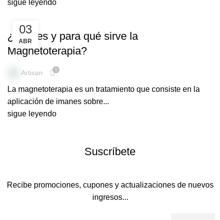
sigue leyendo
,
PULSERAS MEDICINALES
SIN CATEGORÍA
03
¿Qué es y para qué sirve la
ABR
Magnetoterapia?
0
Artisan
La magnetoterapia es un tratamiento que consiste en la
aplicación de imanes sobre...
sigue leyendo
Suscríbete
Recibe promociones, cupones y actualizaciones de nuevos
ingresos...