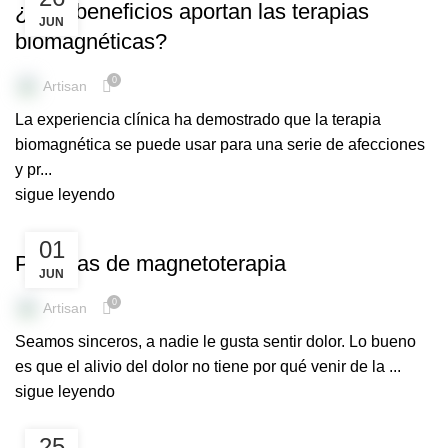
¿Qué beneficios aportan las terapias
JUN
biomagnéticas?
0
Artisan
La experiencia clínica ha demostrado que la terapia
biomagnética se puede usar para una serie de afecciones
y pr...
sigue leyendo
PULSERAS MEDICINALES
01
Pulseras de magnetoterapia
JUN
0
Artisan
Seamos sinceros, a nadie le gusta sentir dolor. Lo bueno
es que el alivio del dolor no tiene por qué venir de la ...
sigue leyendo
PULSERAS MEDICINALES
25