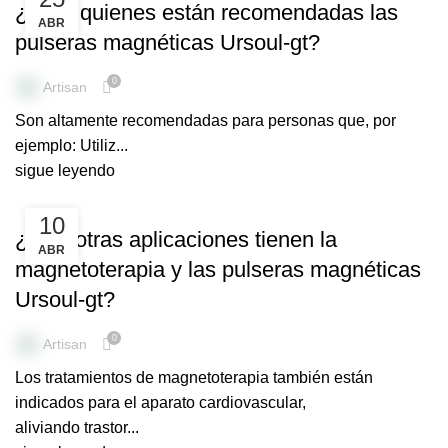
¿Para quienes están recomendadas las
ABR
pulseras magnéticas Ursoul-gt?
0
Artisan
Son altamente recomendadas para personas que, por
ejemplo: Utiliz...
sigue leyendo
PULSERAS MEDICINALES
10
¿Qué otras aplicaciones tienen la
ABR
magnetoterapia y las pulseras magnéticas
Ursoul-gt?
0
Artisan
Los tratamientos de magnetoterapia también están
indicados para el aparato cardiovascular,
aliviando trastor...