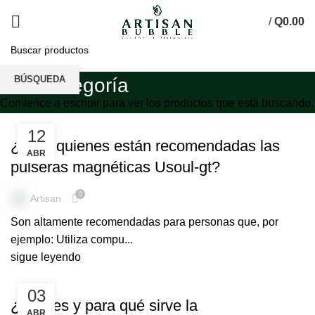
/
Q
0.00
BÚSQUEDA
Sin categoría
Comience a escribir para ver los productos que está buscando.
SIN CATEGORÍA
12
¿Para quienes están recomendadas las
ABR
pulseras magnéticas Usoul-gt?
0
Artisan
Son altamente recomendadas para personas que, por
ejemplo: Utiliza compu...
sigue leyendo
,
PULSERAS MEDICINALES
SIN CATEGORÍA
03
¿Qué es y para qué sirve la
ABR