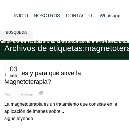
INICIO
NOSOTROS
CONTACTO
Whatsapp
BÚSQUEDA
Comience a escribir para ver los productos que está buscando.
Archivos de etiquetas:magnetoter
,
PULSERAS MEDICINALES
SIN CATEGORÍA
03
¿Qué es y para qué sirve la
ABR
Magnetoterapia?
0
Por
Artisan
La magnetoterapia es un tratamiento que consiste en la
aplicación de imanes sobre...
sigue leyendo