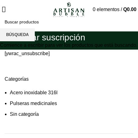
0
elementos
/
Q
0.00
BÚSQUEDA
Cancelar suscripción
Comience a escribir para ver los productos que está buscando.
[ywrac_unsubscribe]
Categorías
Acero inoxidable 316l
Pulseras medicinales
Sin categoría