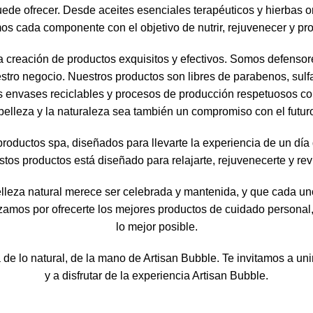
ede ofrecer. Desde aceites esenciales terapéuticos y hierbas or
s cada componente con el objetivo de nutrir, rejuvenecer y prot
a creación de productos exquisitos y efectivos. Somos defensor
tro negocio. Nuestros productos son libres de parabenos, sulfato
 envases reciclables y procesos de producción respetuosos con
belleza y la naturaleza sea también un compromiso con el futur
oductos spa, diseñados para llevarte la experiencia de un día
tos productos está diseñado para relajarte, rejuvenecerte y revi
elleza natural merece ser celebrada y mantenida, y que cada 
rzamos por ofrecerte los mejores productos de cuidado personal,
lo mejor posible.
 de lo natural, de la mano de Artisan Bubble. Te invitamos a uni
y a disfrutar de la experiencia Artisan Bubble.